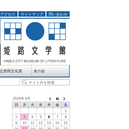
アクセス
サイトマップ
問い合わせ
辻哲郎文化賞
友の会
2026年 8月
日
月
火
水
木
金
土
1
2
3
4
5
6
7
8
9
10
11
12
13
14
15