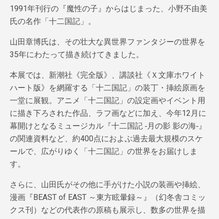
1991年刊行の『魔性の子』からはじまった、小野不由美
氏の名作「十二国記」。
山田章博氏は、その壮大な異世界ファンタジーの世界を
35年にわたって描き続けてきました。
本展では、新潮社《完全版》、講談社《Ｘ文庫ホワイト
ハート版》を網羅する「十二国記」の装丁・挿絵原画を
一堂に展観。アニメ「十二国記」の設定画やイベント用
に描き下ろされた作品、ラフ画などに加え、今年12月に
幕開けとなるミュージカル『十二国記 ‐月の影 影の海‐』
の関連資料など、約400点におよぶ過去最大規模のスケ
ールで、広がりゆく「十二国記」の世界をお届けしま
す。
さらに、山田氏がその他に手がけた小説の装画や挿絵、
漫画『BEAST of EAST ～東方眩暈録～』（幻冬舎コミッ
クス刊）などの代表作の原稿も展示し、数多の世界を描