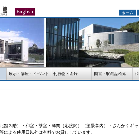
English
ホーム
展示・講座・イベント
刊行物・図録
図書・収蔵品検索
和
北館３階）・和室・茶室・洋間（応接間）（望景亭内）・さんかくギャ
等による使用日以外は有料でお貸ししています。