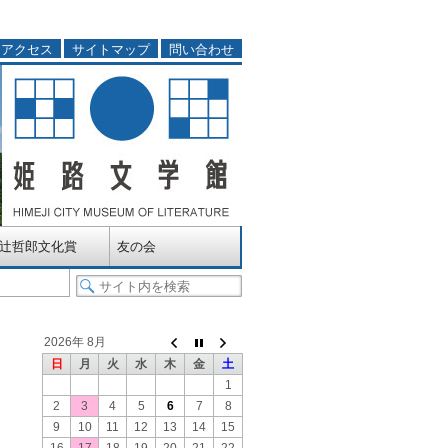
アクセス
サイトマップ
問い合わせ
辻哲郎文化賞
友の会
2026年 8月
日
月
火
水
木
金
土
1
2
3
4
5
6
7
8
9
10
11
12
13
14
15