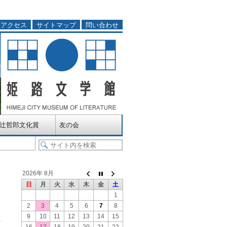
アクセス
サイトマップ
問い合わせ
辻哲郎文化賞
友の会
2026年 8月
日
月
火
水
木
金
土
1
2
3
4
5
6
7
8
9
10
11
12
13
14
15
を