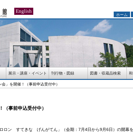
English
ホーム
展示・講座・イベント
刊行物・図録
図書・収蔵品検索
和
ン会」を開催！（事前申込受付中）
！（事前申込受付中）
ロロン すてきな げんがてん」（会期：7月4日から9月6日）の開幕