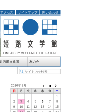
アクセス
サイトマップ
問い合わせ
辻哲郎文化賞
友の会
2026年 8月
日
月
火
水
木
金
土
1
2
3
4
5
6
7
8
9
10
11
12
13
14
15